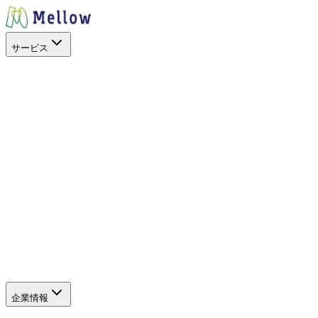
サービス
目的から探す
出店場所を探す
スペースを活用
イベントに呼ぶ
キッチンカー
を開業したい
地方創生
空地の暫定活用
サービス
SHOP STOP
Work+（福利厚生）
Promo+（プロモーショ
ン）
キッチンカーを探すアプリ
キッチンカーを探すWeb
（新しいタブで開きます）
サポート
よくある質問
企業情報
企業情報
グループ会社
SDGs・社会貢献