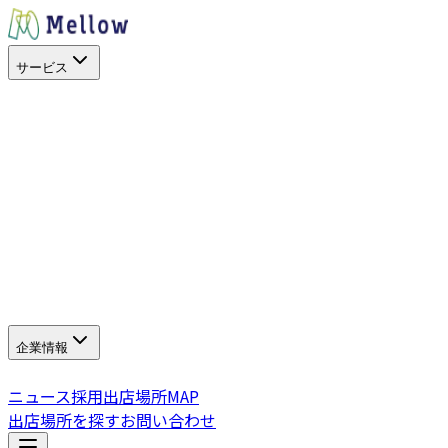
サービス
目的から探す
出店場所を探す
スペースを活用
イベントに呼ぶ
キッチンカー
サービス
SHOP STOP
Work+（福利厚生）
Promo+（プロモーション
サポート
よくある質問
企業情報
企業情報
グループ会社
SDGs・社会貢献
ニュース
採用
出店場所MAP
出店場所を探す
お問い合わせ