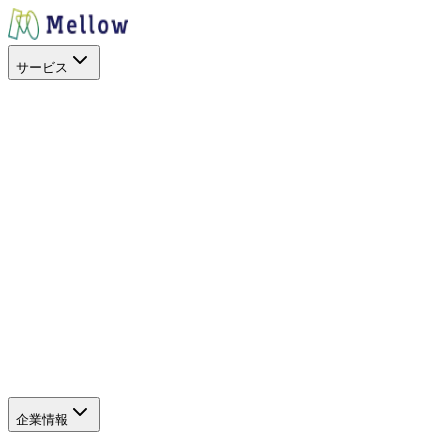
サービス
目的から探す
出店場所を探す
スペースを活用
イベントに呼ぶ
キッチンカー
を開業したい
地方創生
空地の暫定活用
サービス
SHOP STOP
Work+（福利厚生）
Promo+（プロモーショ
ン）
キッチンカーを探すアプリ
キッチンカーを探すWeb
（新しいタブで開きます）
サポート
よくある質問
企業情報
企業情報
グループ会社
SDGs・社会貢献