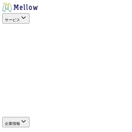
サービス
目的から探す
出店場所を探す
スペースを活用
イベントに呼ぶ
キッチンカー
を開業したい
地方創生
空地の暫定活用
サービス
SHOP STOP
Work+（福利厚生）
Promo+（プロモーショ
ン）
キッチンカーを探すアプリ
キッチンカーを探すWeb
（新しいタブで開きます）
サポート
よくある質問
企業情報
企業情報
グループ会社
SDGs・社会貢献