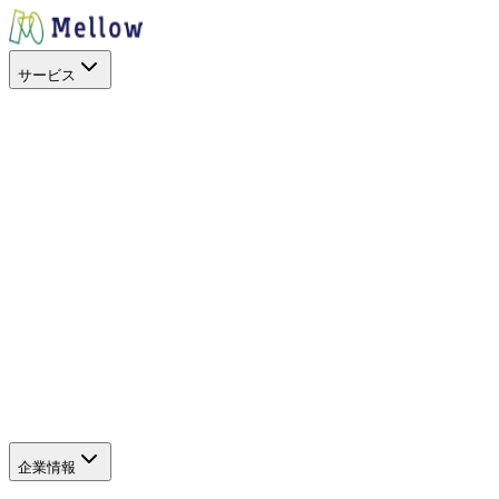
サービス
目的から探す
出店場所を探す
スペースを活用
イベントに呼ぶ
キッチンカー
を開業したい
地方創生
空地の暫定活用
サービス
SHOP STOP
Work+（福利厚生）
Promo+（プロモーショ
ン）
キッチンカーを探すアプリ
キッチンカーを探すWeb
（新しいタブで開きます）
サポート
よくある質問
企業情報
企業情報
グループ会社
SDGs・社会貢献