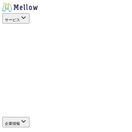
サービス
目的から探す
出店場所を探す
スペースを活用
イベントに呼ぶ
キッチンカー
を開業したい
地方創生
空地の暫定活用
サービス
SHOP STOP
Work+（福利厚生）
Promo+（プロモーショ
ン）
キッチンカーを探すアプリ
キッチンカーを探すWeb
（新しいタブで開きます）
サポート
よくある質問
企業情報
企業情報
グループ会社
SDGs・社会貢献