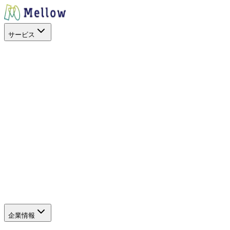
サービス
目的から探す
出店場所を探す
スペースを活用
イベントに呼ぶ
キッチンカー
を開業したい
地方創生
空地の暫定活用
サービス
SHOP STOP
Work+（福利厚生）
Promo+（プロモーショ
ン）
キッチンカーを探すアプリ
キッチンカーを探すWeb
（新しいタブで開きます）
サポート
よくある質問
企業情報
企業情報
グループ会社
SDGs・社会貢献