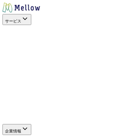
サービス
目的から探す
出店場所を探す
スペースを活用
イベントに呼ぶ
キッチンカー
を開業したい
地方創生
空地の暫定活用
サービス
SHOP STOP
Work+（福利厚生）
Promo+（プロモーショ
ン）
キッチンカーを探すアプリ
キッチンカーを探すWeb
（新しいタブで開きます）
サポート
よくある質問
企業情報
企業情報
グループ会社
SDGs・社会貢献