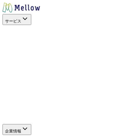
サービス
目的から探す
出店場所を探す
スペースを活用
イベントに呼ぶ
キッチンカー
を開業したい
地方創生
空地の暫定活用
サービス
SHOP STOP
Work+（福利厚生）
Promo+（プロモーショ
ン）
キッチンカーを探すアプリ
キッチンカーを探すWeb
（新しいタブで開きます）
サポート
よくある質問
企業情報
企業情報
グループ会社
SDGs・社会貢献