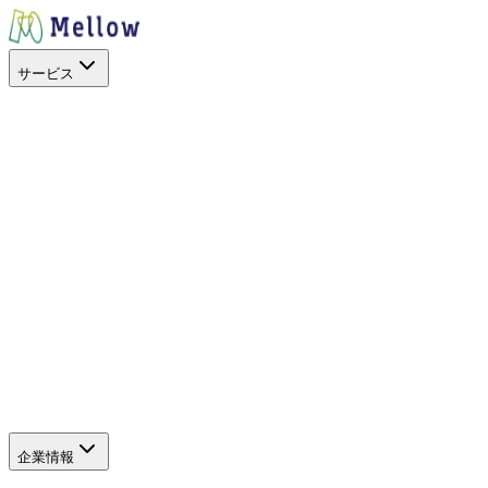
サービス
目的から探す
出店場所を探す
スペースを活用
イベントに呼ぶ
キッチンカー
を開業したい
地方創生
空地の暫定活用
サービス
SHOP STOP
Work+（福利厚生）
Promo+（プロモーショ
ン）
キッチンカーを探すアプリ
キッチンカーを探すWeb
（新しいタブで開きます）
サポート
よくある質問
企業情報
企業情報
グループ会社
SDGs・社会貢献