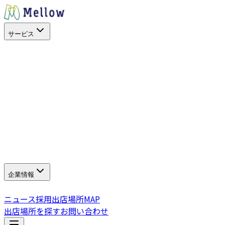
サービス
目的から探す
出店場所を探す
スペースを活用
イベントに呼ぶ
キッチンカー
サービス
SHOP STOP
Work+（福利厚生）
Promo+（プロモーション
サポート
よくある質問
企業情報
企業情報
グループ会社
SDGs・社会貢献
ニュース
採用
出店場所MAP
出店場所を探す
お問い合わせ